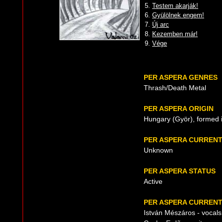
5.
Testem akarják!
6.
Gyülölnek engem!
7.
Új arc
8.
Kezemben már!
9.
Vége
PER ASPERA GENRES
Thrash/Death Metal
PER ASPERA ORIGIN
Hungary (Györ), formed 
PER ASPERA CURREN
Unknown
PER ASPERA STATUS
Active
PER ASPERA CURRENT
István Mészáros - vocals