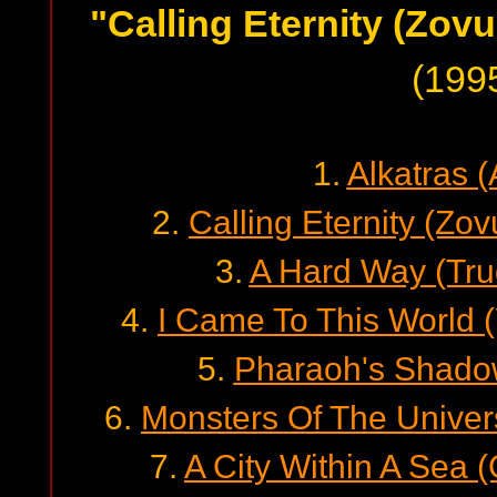
"Calling Eternity (Zov
(199
1.
Alkatras (
2.
Calling Eternity (Zo
3.
A Hard Way (Tr
4.
I Came To This World (
5.
Pharaoh's Shado
6.
Monsters Of The Univer
7.
A City Within A Sea 