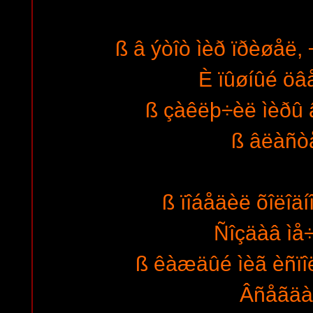
ß â ýòîò ìèð ïðèøåë, 
È ïûøíûé öâå
ß çàêëþ÷èë ìèðû â
ß âëàñò
ß ïîáåäèë õîëîäí
Ñîçäàâ ìå÷
ß êàæäûé ìèã èñïîë
Âñåãäà 