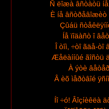
Ñ ëîæà âñòàòü íå
È íå âñòðåâîæèò
Çûáü ñòåêëÿíí
Íå ïîäàñò î âå
Î òîì, ÷òî ãäå-òî
Æåëàííûé ãîñòü ä
À ýòè âåòåð
Â èõ ìåðòâîé ÿñí
Íî ÷ó! Âîçíèêëà ä