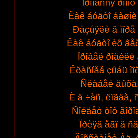
Ïðîíåññÿ ðîïîò
Êàê áóäòî áàøíè
Ðàçúÿëè â ìîðå ñ
Êàê áóäòî èõ âåð
Ïðîáåë ðîäèëè 
Êðàñíåå çûáü ìî
Ñëàáåé äûõàí
È â ÷àñ, êîãäà, ñ
Ñîéäåò òîò ãîðî
Ïðèÿâ åãî â ñâ
Âîññòàíåò Àä, 