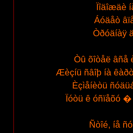
Ïîäîæäè íå
Áóäåò âï
Òðóäíàÿ ä
Òû õîòåë âñå 
Æèçíü ñâîþ íà êàð
Èçìåíèòü ñóäüá
Ïóòü ê óñïåõó �
Ñòîé, íå ñ