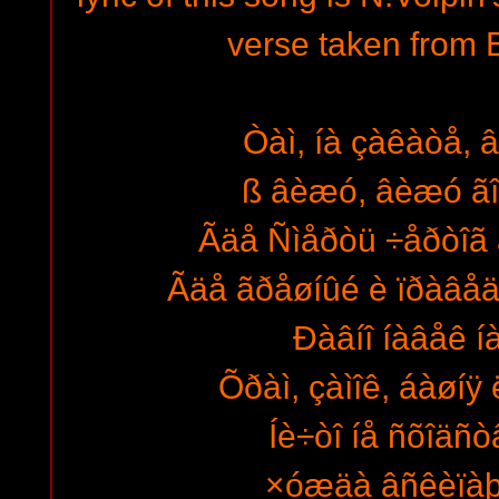
verse taken from 
Òàì, íà çàêàòå, â
ß âèæó, âèæó ãî
Ãäå Ñìåðòü ÷åðòîã 
Ãäå ãðåøíûé è ïðàâåä
Ðàâíî íàâåê íà
Õðàì, çàìîê, áàøíÿ 
Íè÷òî íå ñõîäñò
×óæäà âñêèïàþ