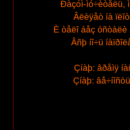
Ðàçóì-ìó÷èòåëü, 
Âëèÿåò íà ïëîò
È òåëî áåç óñòàëè 
Âñþ íî÷ü íàïðîë
Çíàþ: âðåìÿ íà
Çíàþ: âå÷íîñòü