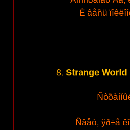
È âåñü ïîêëîí
Strange World 
8.
Ñòðàííû
Ñâåò, ÿð÷å êîò