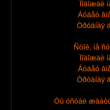
Ïîäîæäè íå
Áóäåò âï
Òðóäíàÿ ä
Ñòîé, íå ñ
Ïîäîæäè íå
Áóäåò âï
Òðóäíàÿ ä
Òû óñòàë æäàò