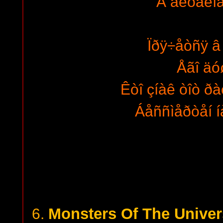
Â ãëóáèíà
Ïðÿ÷åòñÿ â
Åãî äó
Êòî çíàê òîò 
Áåññìåðòåí 
Monsters Of The Univer
6.