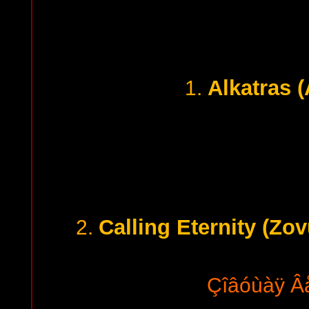
Alkatras (
1.
Calling Eternity (Zo
2.
Çîâóùàÿ Â