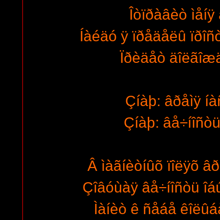
Îòïðàâèò ìåíÿ 
Íàéäó ÿ ïðåäåëû ïðîñ
Ïðèäåò äîëãîæäà
Çíàþ: âðåìÿ íà
Çíàþ: âå÷íîñòü
Â ìàãíèòíûõ ïîëÿõ âð
Çîâóùàÿ âå÷íîñòü î
Ìàíèò ê ñåáå êîëûá