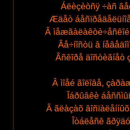
Áëèçèòñÿ ÷àñ âåêî
Æäåò áåñïðåäåëüíîå
Â ìåæãàëàêòè÷åñêîé 
Âå÷íîñòü â íåâåäîìî
Âñêîðå äîñòèãíåò çå
Â ìîåé ãîëîâå, çàðàæ
Îáðûâêè áåññìûñ
Â ãëàçàõ âîñïàëåííûõ,
Îòáëåñê ãðÿäó