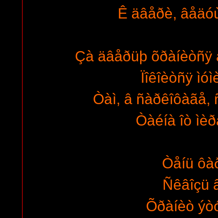
Ê äâåðè, âåäóù
Çà äâåðüþ õðàíèòñÿ 
Ïîêîèòñÿ ìóì
Òàì, â ñàðêîôàãå, 
Òàéíà îò ìè
Òåíü ôà
Ñêâîçü 
Õðàíèò ýò