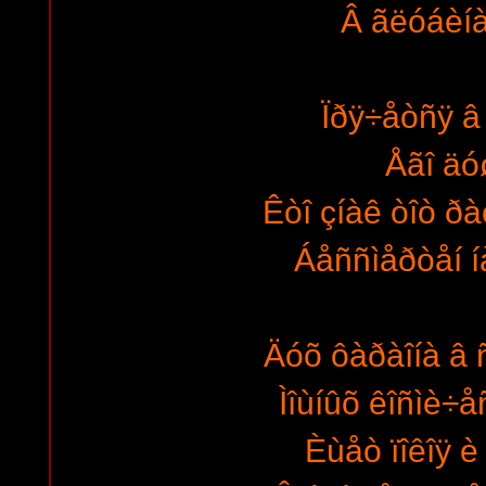
Â ãëóáèíà
Ïðÿ÷åòñÿ â
Åãî äó
Êòî çíàê òîò 
Áåññìåðòåí 
Äóõ ôàðàîíà â 
Ìîùíûõ êîñìè÷
Èùåò ïîêîÿ è