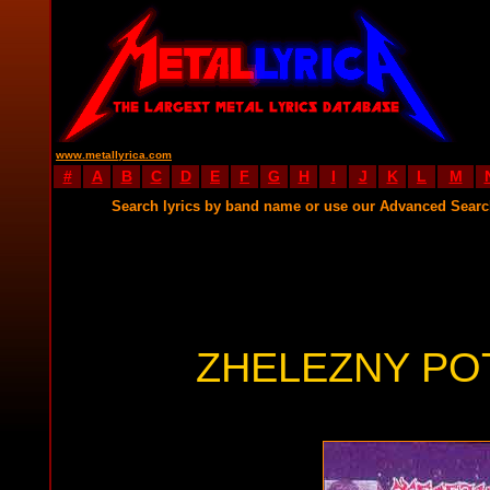
www.metallyrica.com
#
A
B
C
D
E
F
G
H
I
J
K
L
M
Search lyrics by band name or use our Advanced Sear
ZHELEZNY PO