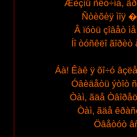
Æèçíü ñêó÷íà, ãð
Ñòèõèÿ ìîÿ � 
Â ïóòü çîâåò ìåí
Íî òóñêëî ãîðèò
Áà! Êàê ÿ õî÷ó âçë
Óâèäåòü ýòîò ñ
Òàì, ãäå Òâîðåö
Òàì, ãäå êðà
Öâåòóò â