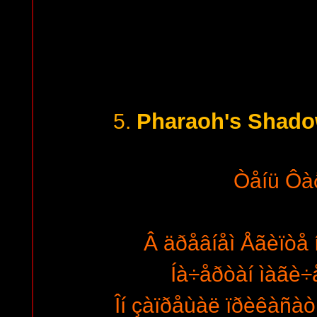
Pharaoh's Shado
5.
Òåíü Ôà
Â äðåâíåì Åãèïòå 
Íà÷åðòàí ìàãè÷
Îí çàïðåùàë ïðèêàñàò