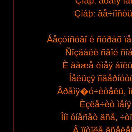
Çíàþ: âðåìÿ íà
Çíàþ: âå÷íîñòü
Áåçóìñòâî è ñòðàõ ïå
Ñîçäàëè ñâîé ñî
È äàæå èìåÿ áîë
Íåëüçÿ ïîâåðíóò
Âðåìÿ�ó÷èòåëü, ì
Èçëå÷èò ìåíÿ 
Îíî óíåñåò âñå, ÷ò
Â ïîòîêå âñåëå