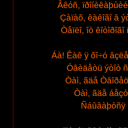
Âêóñ, ïðîíèêàþùèé 
Çàïàõ, êàêîãî â ý
Òåïëî, îò êîòîðîãî
Áà! Êàê ÿ õî÷ó âçë
Óâèäåòü ýòîò ñ
Òàì, ãäå Òâîðåö
Òàì, ãäå áåçó
Ñáûâàþòñÿ 