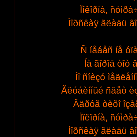
Ïîêîðíà, ñóìðà
Ìîðñêàÿ ãëàäü â
Ñ íåáåñ íå ó
Íà ãîðîä òîò â
Íî ñíèçó ìåäëåí
Ãëóáèííûé ñâåò èç
Âäðóã òèõî îçà
Ïîêîðíà, ñóìðà
Ìîðñêàÿ ãëàäü â