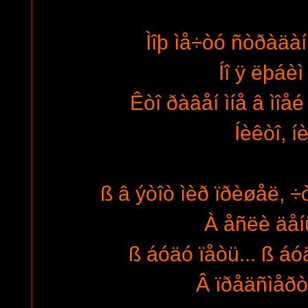
Ìîþ ìå÷òó ñòðàäàí
Íî ÿ ëþáèì
Êòî ðàâåí ìíå â ìîå
Íèêòî, í
ß â ýòîò ìèð ïðèøåë, ÷
À åñëè äåíü
ß áóäó ïåòü... ß áó
Â ïðåäñìåðò