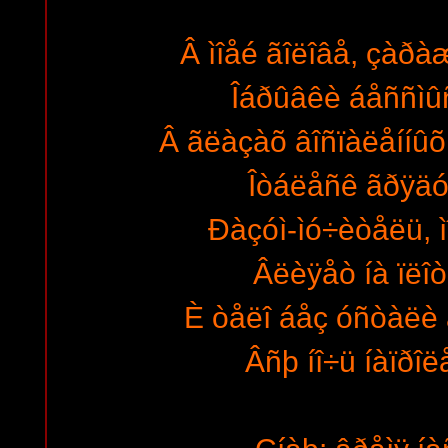
Â ìîåé ãîëîâå, çàðàæ
Îáðûâêè áåññìûñ
Â ãëàçàõ âîñïàëåííûõ,
Îòáëåñê ãðÿäó
Ðàçóì-ìó÷èòåëü, 
Âëèÿåò íà ïëîò
È òåëî áåç óñòàëè 
Âñþ íî÷ü íàïðîë