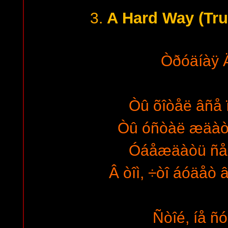
A Hard Way (Tr
3.
Òðóäíàÿ 
Òû õîòåë âñå 
Òû óñòàë æäàò
Óáåæäàòü ñåá
Â òîì, ÷òî áóäåò 
Ñòîé, íå ñ