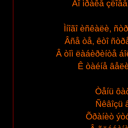
Âî ìðàêå çëîâ
Ìíîãî èñêàëè, ñ
Âñå òå, êòî ñòð
Â òîì ëàáèðèíòå á
Ê òàéíå âåëè
Òåíü ôà
Ñêâîçü 
Õðàíèò ýò