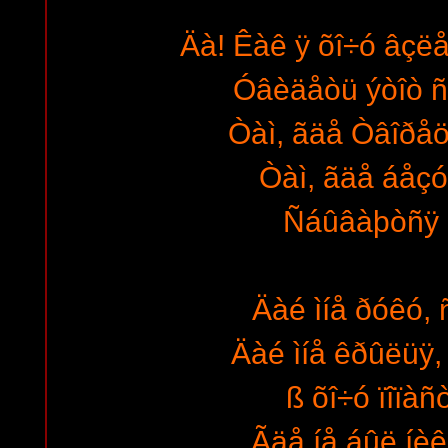
Äà! Êàê ÿ õî÷ó âçë
Óâèäåòü ýòîò ñ
Òàì, ãäå Òâîðåö
Òàì, ãäå áåçó
Ñáûâàþòñÿ 
Äàé ìíå ðóêó, 
Äàé ìíå êðûëüÿ, 
ß õî÷ó ïîïàñ
Ãäå íå áûë íèê