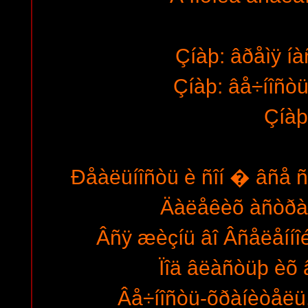
Çíàþ: âðåìÿ íà
Çíàþ: âå÷íîñòü
Çíàþ
Ðåàëüíîñòü è ñîí � âñå 
Äàëåêèõ àñòðàë
Âñÿ æèçíü âî Âñåëåííî
Ïîä âëàñòüþ èõ 
Âå÷íîñòü-õðàíèòåëü