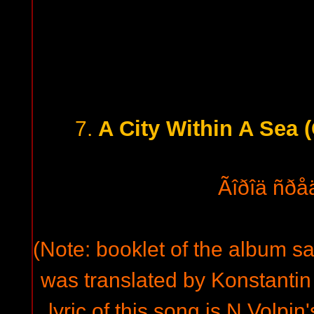
A City Within A Sea 
7.
Ãîðîä ñðåä
(Note: booklet of the album s
was translated by Konstantin 
lyric of this song is N.Volpin'