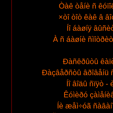
Òàê òåíè ñ êóïî
×òî òîò êàê â âî
Íî áàøíÿ âûñèò
À ñ áàøíè ñìîòðèò
Ðàñêðûòû êàïè
Ðàçâåðñòû âðîâåíü 
Íî âîäû ñïÿò - 
Êóìèðó çàìåíè
Íè æåì÷óã ñàâà