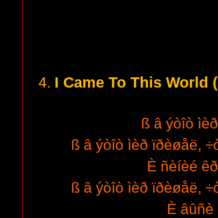
I Came To This World (
4.
ß â ýòîò ìè
ß â ýòîò ìèð ïðèøåë, ÷
È ñèíèé êð
ß â ýòîò ìèð ïðèøåë, ÷
È âûñè 