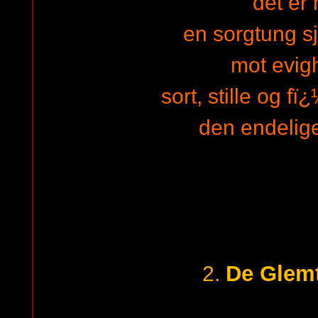
det er 
en sorgtung sj
mot evig
sort, stille og f
den endelig
De Glemt
2.