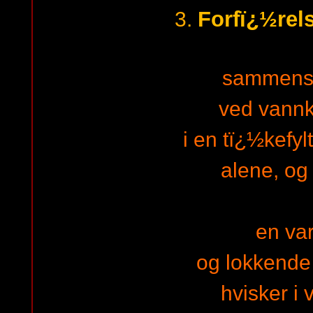
Forfï¿½rels
3.
sammens
ved vann
i en tï¿½kefyl
alene, og 
en va
og lokkend
hvisker i 