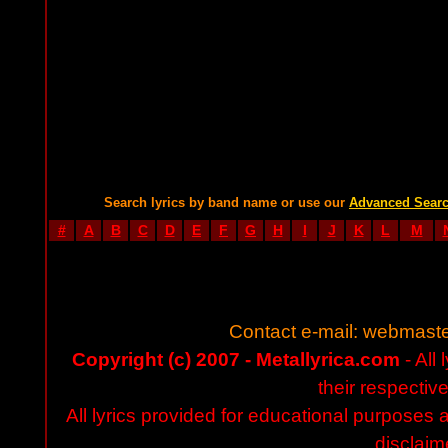
Search lyrics by band name or use our
Advanced Sear
#
A
B
C
D
E
F
G
H
I
J
K
L
M
Contact e-mail:
webmaste
Copyright (c) 2007 - Metallyrica.com
- All 
their respectiv
All lyrics provided for educational purposes
disclaim