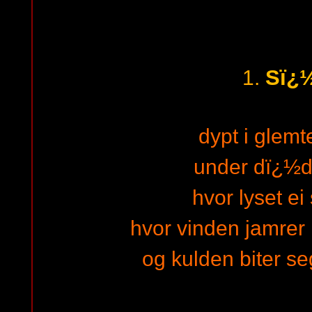
Sï¿
1.
dypt i glemt
under dï¿½d
hvor lyset ei 
hvor vinden jamrer 
og kulden biter se