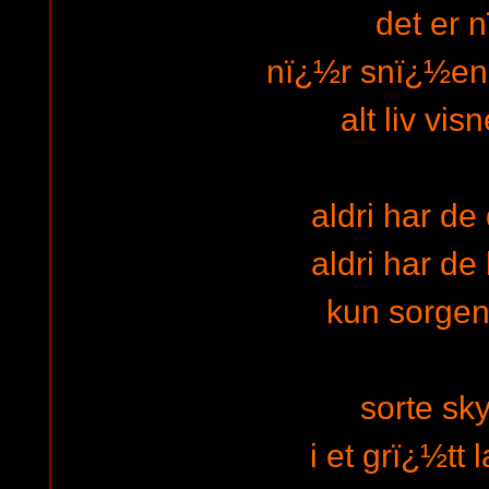
det er 
nï¿½r snï¿½en f
alt liv vis
aldri har de
aldri har de
kun sorgen
sorte sk
i et grï¿½tt