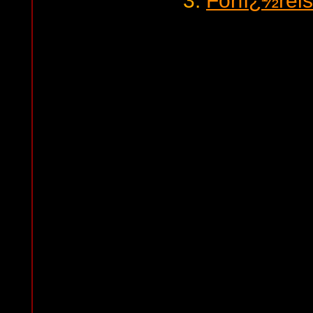
3.
Forfï¿½rels