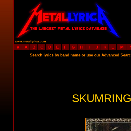
www.metallyrica.com
#
A
B
C
D
E
F
G
H
I
J
K
L
M
Search lyrics by band name or use our Advanced Sear
SKUMRING