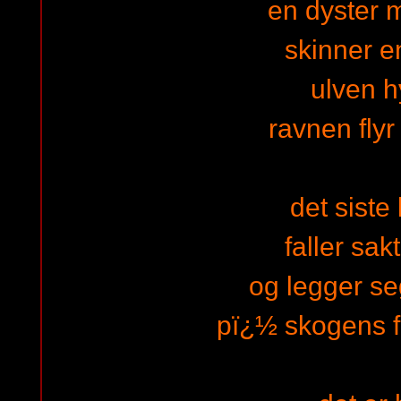
en dyster
skinner 
ulven h
ravnen flyr
det siste
faller sak
og legger seg
pï¿½ skogens 