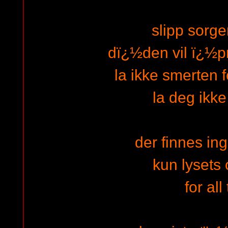
slipp sorge
dï¿½den vil ï¿½p
la ikke smerten 
la deg ikke
der finnes ing
kun lysets
for all 