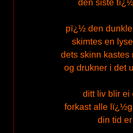
den siste tï¿½
pï¿½ den dunkle
skimtes en lyse
dets skinn kastes 
og drukner i det 
ditt liv blir 
forkast alle lï¿½
din tid e