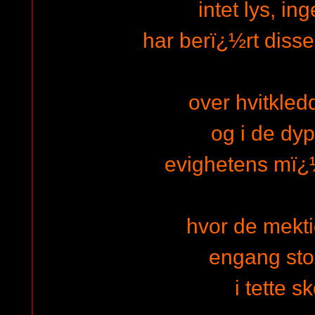
intet lys, in
har berï¿½rt diss
over hvitkled
og i de dyp
evighetens mï¿½
hvor de mekt
engang stod
i tette s