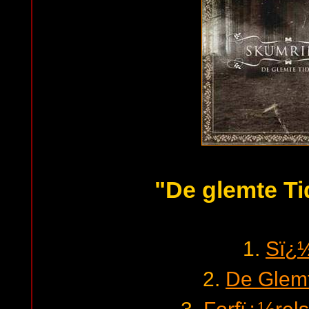
"De glemte Ti
1.
Sï¿
2.
De Glemt