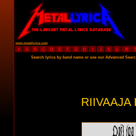
www.metallyrica.com
#
A
B
C
D
E
F
G
H
I
J
K
L
M
Search lyrics by band name or use our Advanced Sear
RIIVAAJA