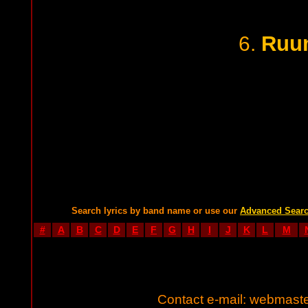
Ruu
6.
Search lyrics by band name or use our
Advanced Sear
#
A
B
C
D
E
F
G
H
I
J
K
L
M
Contact e-mail:
webmaste