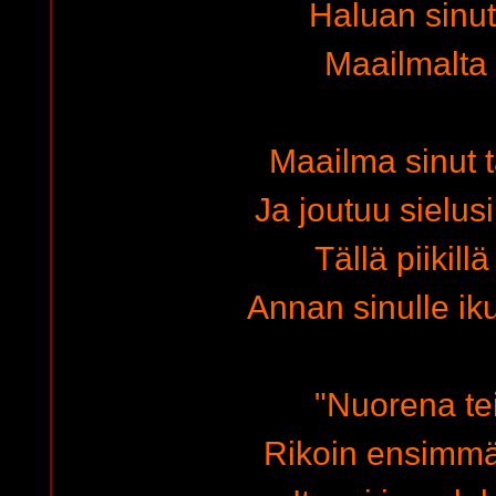
Haluan sinu
Maailmalta
Maailma sinut 
Ja joutuu sielus
Tällä piikill
Annan sinulle i
"Nuorena tei
Rikoin ensimmä