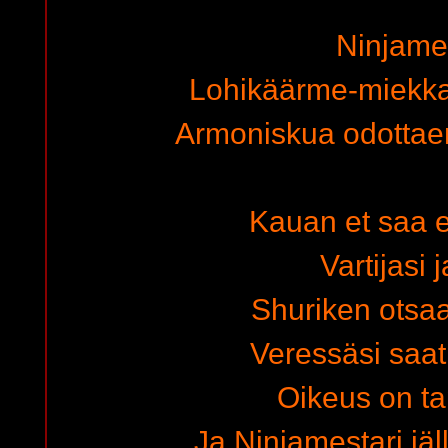
Ninjame
Lohikäärme-miekkani
Armoniskua odottaen 
Kauan et saa e
Vartijasi j
Shuriken otsa
Veressäsi saat
Oikeus on t
Ja Ninjamestari jäll