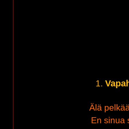
Vapah
1.
Älä pelkää
En sinua 