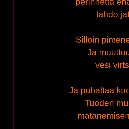
perinnettä e
tahdo ja
Silloin pimen
Ja muuttuu
vesi virt
Ja puhaltaa kuo
Tuoden mu
mätänemisen