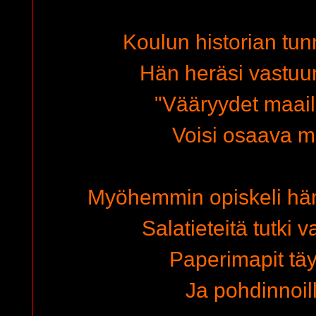
Koulun historian tun
Hän heräsi vastu
"Vääryydet maai
Voisi osaava mi
Myöhemmin opiskeli hän
Salatieteitä tutki
Paperimapit täyt
Ja pohdinnoill