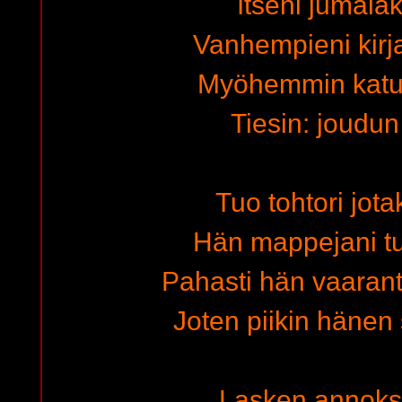
Itseni jumalak
Vanhempieni kirja
Myöhemmin katu
Tiesin: joudun 
Tuo tohtori jota
Hän mappejani tu
Pahasti hän vaaran
Joten piikin hänen
Lasken annokse