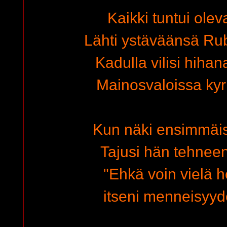
Kaikki tuntui ole
Lähti ystäväänsä R
Kadulla vilisi hiha
Mainosvaloissa kyril
Kun näki ensimmäi
Tajusi hän tehneen
"Ehkä voin vielä h
itseni menneisyy