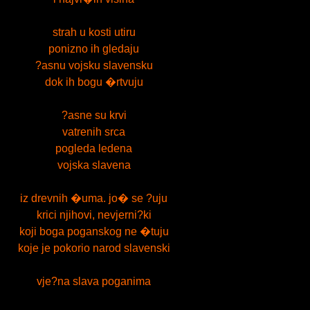
strah u kosti utiru
ponizno ih gledaju
?asnu vojsku slavensku
dok ih bogu �rtvuju
?asne su krvi
vatrenih srca
pogleda ledena
vojska slavena
iz drevnih �uma. jo� se ?uju
krici njihovi, nevjerni?ki
koji boga poganskog ne �tuju
koje je pokorio narod slavenski
vje?na slava poganima