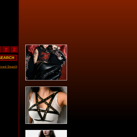
Y
Z
nced Search