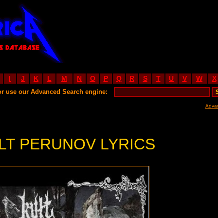
I
J
K
L
M
N
O
P
Q
R
S
T
U
V
W
X
or use our Advanced Search engine:
Adva
LT PERUNOV LYRICS