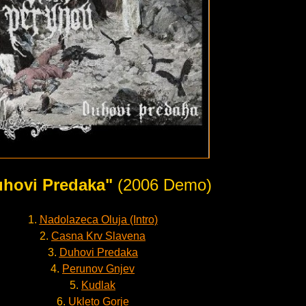
hovi Predaka"
(2006 Demo)
1.
Nadolazeca Oluja (Intro)
2.
Casna Krv Slavena
3.
Duhovi Predaka
4.
Perunov Gnjev
5.
Kudlak
6.
Ukleto Gorje