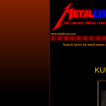
www.metallyrica.com
#
A
B
C
D
E
F
G
H
Search lyrics by band name 
KU