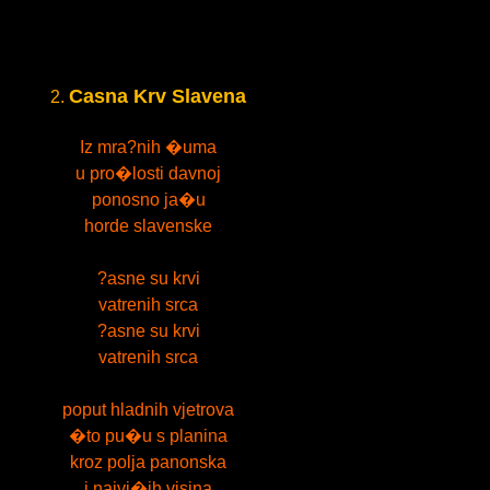
Casna Krv Slavena
2.
Iz mra?nih �uma
u pro�losti davnoj
ponosno ja�u
horde slavenske
?asne su krvi
vatrenih srca
?asne su krvi
vatrenih srca
poput hladnih vjetrova
�to pu�u s planina
kroz polja panonska
i najvi�ih visina