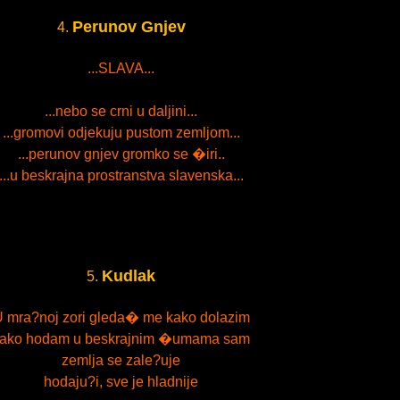
Perunov Gnjev
4.
...SLAVA...
...nebo se crni u daljini...
...gromovi odjekuju pustom zemljom...
...perunov gnjev gromko se �iri..
...u beskrajna prostranstva slavenska...
Kudlak
5.
 mra?noj zori gleda� me kako dolazim
ako hodam u beskrajnim �umama sam
zemlja se zale?uje
hodaju?i, sve je hladnije