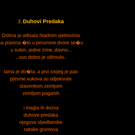
Duhovi Predaka
3.
Dolina je odisala hladnim vjetrovima
sa planina �to u perunove dvore se�u
u suton, jedne zime, davno...
...svo dobro je utihnulo..
tama je do�la, a prvi snijeg je pao
pjesme vukova su odjekivale
slavenkom zemljom
zemljom poganih
i magla ih dozva
duhove predaka
njegove sljedbenike
ratnike gromova